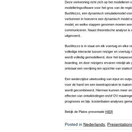
Deze verkenning richt zich op het modellere
modelleringsoftware voor het gros van de region
BusMezzo, een dynamisch simulatiemodel voor O
verkennen in hoeverre een dynamisch model w
model, en welke stappen genomen moeten word
communiceren. Naast theoretische analyse is
uitgevoerd.
BusMezzo is in staat om elk voertuig en elke r
volledige interactie tussen reiziger en voertu
wordt volledig gemodelleerd, door het toepasse
boarding, en door reizigers ervaren reistijd al
ontstaat een verrijking ten opzichte van statis
Een wederzijdse uitwisseling van input en output
voor de hand om een tweetrapsraket te maken 
wordt gecombineerd. Hiermee kunnen meer en 
effecten van ontwikkelingen en/of OV maatrege
prognoses en bijv. kostenbaten-analyses gema
Bekijk de Platos presentatie
HIER
Posted in
Nederlands
,
Presentation