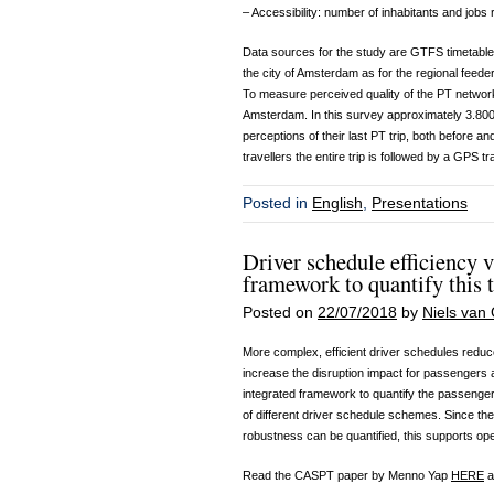
– Accessibility: number of inhabitants and jobs 
Data sources for the study are GTFS timetable
the city of Amsterdam as for the regional feed
To measure perceived quality of the PT networ
Amsterdam. In this survey approximately 3.800
perceptions of their last PT trip, both before and
travellers the entire trip is followed by a GPS t
Posted in
English
,
Presentations
Driver schedule efficiency v
framework to quantify this t
Posted on
22/07/2018
by
Niels van 
More complex, efficient driver schedules reduc
increase the disruption impact for passengers
integrated framework to quantify the passenger 
of different driver schedule schemes. Since the
robustness can be quantified, this supports ope
Read the CASPT paper by Menno Yap
HERE
a