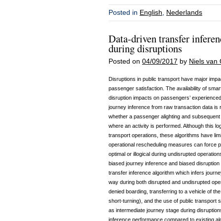
Posted in
English
,
Nederlands
Data-driven transfer inferen
during disruptions
Posted on
04/09/2017
by
Niels van 
Disruptions in public transport have major imp
passenger satisfaction. The availability of smar
disruption impacts on passengers’ experienced 
journey inference from raw transaction data is r
whether a passenger alighting and subsequent bo
where an activity is performed. Although this lo
transport operations, these algorithms have lim
operational rescheduling measures can force p
optimal or illogical during undisrupted operatio
biased journey inference and biased disruption
transfer inference algorithm which infers jour
way during both disrupted and undisrupted opera
denied boarding, transferring to a vehicle of t
short-turning), and the use of public transport
as intermediate journey stage during disruptions
inference performance compared to existing al