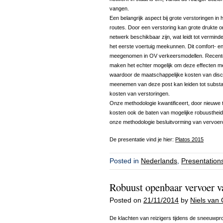
vangen.
Een belangrijk aspect bij grote verstoringen in
routes. Door een verstoring kan grote drukte on
netwerk beschikbaar zijn, wat leidt tot verminde
het eerste voertuig meekunnen. Dit comfort- en
meegenomen in OV verkeersmodellen. Recente
maken het echter mogelijk om deze effecten me
waardoor de maatschappelijke kosten van disc
meenemen van deze post kan leiden tot substa
kosten van verstoringen.
Onze methodologie kwantificeert, door nieuwe
kosten ook de baten van mogelijke robuustheid
onze methodologie besluitvorming van vervoerd
De presentatie vind je hier:
Platos 2015
Posted in
Nederlands
,
Presentation
Robuust openbaar vervoer va
Posted on
21/11/2014
by
Niels van 
De klachten van reizigers tijdens de sneeuwpro