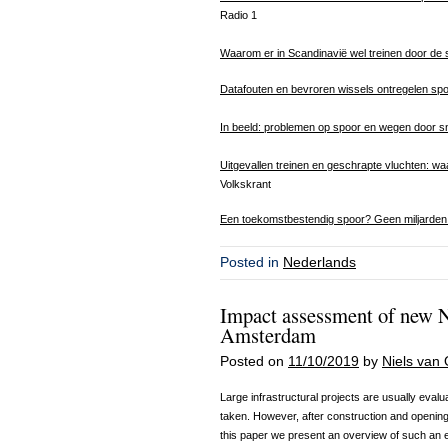
Radio 1
Waarom er in Scandinavië wel treinen door de s
Datafouten en bevroren wissels ontregelen spoo
In beeld: problemen op spoor en wegen door 
Uitgevallen treinen en geschrapte vluchten: wa
Volkskrant
Een toekomstbestendig spoor? Geen miljarden 
Posted in
Nederlands
Impact assessment of new N
Amsterdam
Posted on
11/10/2019
by
Niels van 
Large infrastructural projects are usually evalua
taken. However, after construction and opening 
this paper we present an overview of such an e