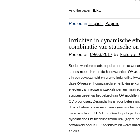
Find the paper
HERE
Posted in
English
,
Papers
Inzichten in dynamische eff
combinatie van statische 
Posted on
09/03/2017
by
Niels van 
Steden worden steeds populairder om te wonen,
steeds meer druk op de hoogwaardige OV-assen
zijn betrouwbaarheid en drukte belangrijke kwa
deze OV-assen hoogwaardig en efficiënt te kunne
effecten van nieuwe ontwikkelingen en maatrege
stappen gezet op het gebied van OV modellerin
OV prognoses. Desondanks is voor beter inzich
drukte behoefte aan een meer dynamische mod
microsimulatie. TU Delft en Goudappel zijn da
dynamische OV toedelingsmodellen, (agent-ba
ontwikkeld door KTH Stockholm en wordt daarna
studies.