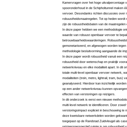
Kamervragen over het hoge uitvalpercentage va
spooronderhoud in de Schipholtunnel maken één
vervoer. Desondanks richten discussies over r
robuustheidsmaatregelen. Tot op heden wordt 
zijn de robuustheidsbaten van de maatregelen 
In deze paper hebben we een methodologie ontw
waarde van robuust openbaar vervoer te bepalen
betrouwbaarheidswaarderingen. Robuustheids
gemonetariseerd, en afgewogen worden tegen 
methodologie besluitvorming aangaande de imp
In deze paper wordt robuustheid vanuit een re
robuustheid door wetenschap en praktijk vooral
netwerkniveau en elke modaliteit apart. In dit
totale multi-level openbaar vervoer netwerk, w
modaliteiten (trein, metro, lightrail, tram, bus
geanalyseerd. Hierdoor kan inzichtelijk worde
op een ander netwerkniveau kunnen opvangen, e
effecten van verstoringen op reizigers.
In dit onderzoek is eerst een nieuwe methodol
multi-level netwerk te identificeren. Door zowe
verstoringsimpact expliciet in beschouwing t
deze kwetsbare netwerkdelen worden gekwantif
toegepast op de Randstad Zuidvleugel als cases
reizigersperspectief ruimte is om robuustheid