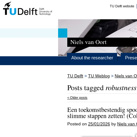
TU Delft website
Niels van Oort
About the researcher
Prese
TU Delft
>
TU Weblog
>
Niels van O
robustness
Posts tagged
<
Older posts
Een toekomstbestendig spoo
slimme stappen zetten! (Col
Posted on
25/01/2026
by
Niels van 