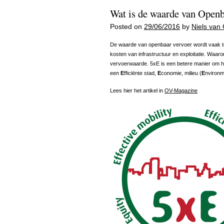
Wat is de waarde van Openb
Posted on
29/06/2016
by
Niels van 
De waarde van openbaar vervoer wordt vaak te 
kosten van infrastructuur en exploitatie. Waar
vervoerwaarde. 5xE is een betere manier om h
een
E
fficiënte stad,
E
conomie, milieu (
E
nvironm
Lees hier het artikel in
OV-Magazine