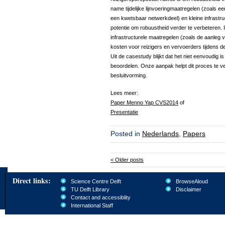
name tijdelijke lijnvoeringmaatregelen (zoals een
een kwetsbaar netwerkdeel) en kleine infrastr
potentie om robuustheid verder te verbeteren.
infrastructurele maatregelen (zoals de aanleg v
kosten voor reizigers en vervoerders tijdens de
Uit de casestudy blijkt dat het niet eenvoudig
beoordelen. Onze aanpak helpt dit proces te ve
besluitvorming.
Lees meer:
Paper Menno Yap CVS2014
of
Presentatie
Posted in
Nederlands
,
Papers
<
Older posts
Direct links:
Science Centre Delft
BrowseAloud
TU Delft Library
Disclaimer
Contact and accessiblity
International Staff