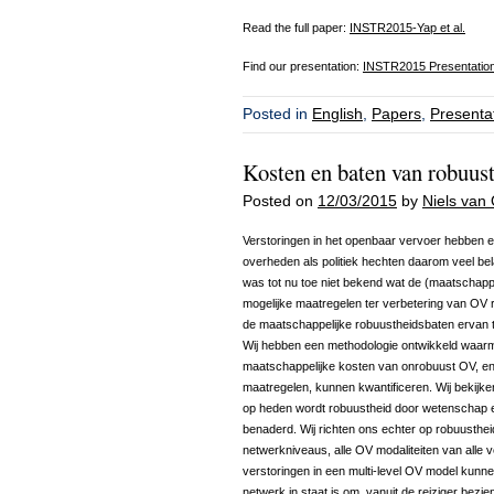
Read the full paper:
INSTR2015-Yap et al.
Find our presentation:
INSTR2015 Presentation 
Posted in
English
,
Papers
,
Presenta
Kosten en baten van robuus
Posted on
12/03/2015
by
Niels van 
Verstoringen in het openbaar vervoer hebben ee
overheden als politiek hechten daarom veel be
was tot nu toe niet bekend wat de (maatschappel
mogelijke maatregelen ter verbetering van OV r
de maatschappelijke robuustheidsbaten ervan 
Wij hebben een methodologie ontwikkeld waar
maatschappelijke kosten van onrobuust OV, en
maatregelen, kunnen kwantificeren. Wij bekijke
op heden wordt robuustheid door wetenschap en
benaderd. Wij richten ons echter op robuusthei
netwerkniveaus, alle OV modaliteiten van alle 
verstoringen in een multi-level OV model kunne
netwerk in staat is om, vanuit de reiziger bezi