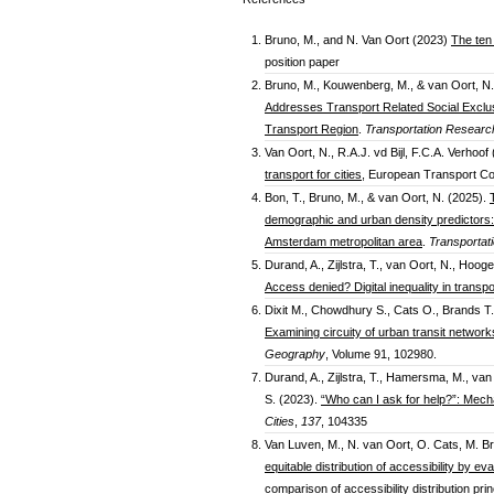
Bruno, M., and N. Van Oort (2023)
The ten 
position paper
Bruno, M., Kouwenberg, M., & van Oort, N
Addresses Transport Related Social Exclu
Transport Region
.
Transportation Research
Van Oort, N., R.A.J. vd Bijl, F.C.A. Verhoof
transport for cities
, European Transport Co
Bon, T., Bruno, M., & van Oort, N. (2025).
demographic and urban density predictors:
Amsterdam metropolitan area
.
Transportati
Durand, A., Zijlstra, T., van Oort, N., Ho
Access denied? Digital inequality in transp
Dixit M., Chowdhury S., Cats O., Brands T
Examining circuity of urban transit networ
Geography
, Volume 91, 102980.
Durand, A., Zijlstra, T., Hamersma, M., v
S. (2023).
“Who can I ask for help?”: Mechan
Cities
,
137
, 104335
Van Luven, M., N. van Oort, O. Cats, M. 
equitable distribution of accessibility by e
comparison of accessibility distribution pri