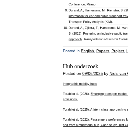
Conference, Milano.
Durand, A., Hamersma, M., Rienstra, S. (2
information for car and public transport trav
Transport Policy Analysis (KiM).
Durand, A., Zijlstra, T., Hamersma, M., v
S. (2023).
Fostering an inclusive public tran
approach
.
Transportation Research Interdi
Posted in
English
,
Papers
,
Project
,
Hub onderzoek
Posted on
09/06/2025
by
Niels van 
Infographic mobility hubs
Torabi et al. (2026).
Emerging transport modes a
emissions.
Torabi et al. (2025).
A latent class approach to 
Torabi et al. (2022).
Passengers preferences for
and from a multimodal hub, Case study Delft C