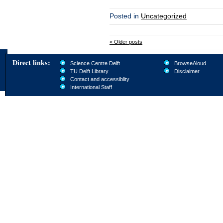
Posted in
Uncategorized
<
Older posts
Direct links:
Science Centre Delft
BrowseAloud
TU Delft Library
Disclaimer
Contact and accessiblity
International Staff