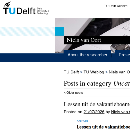
TU Delft website
Niels van Oort
About the researcher
Prese
TU Delft
>
TU Weblog
>
Niels van O
Uncat
Posts in category
<
Older posts
Lessen uit de vakantieboem
Posted on
21/07/2026
by
Niels van 