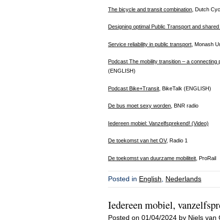
The bicycle and transit combination
, Dutch Cy
Designing optimal Public Transport and share
Service reliability in public transport
, Monash Un
Podcast The mobility transition – a connecting
(ENGLISH)
Podcast Bike+Transit
, BikeTalk (ENGLISH)
De bus moet sexy worden
, BNR radio
Iedereen mobiel: Vanzelfsprekend! (Video)
De toekomst van het OV,
Radio 1
De toekomst van duurzame mobiliteit
, ProRail
Posted in
English
,
Nederlands
Iedereen mobiel, vanzelfsp
Posted on
01/04/2024
by
Niels van 