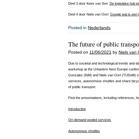
Deel 3 door Kees van Son:
De logistieke hub t
Deel 4 door Niels van Oort:
Google wat is een
Posted in
Nederlands
The future of public transp
Posted on
11/06/2021
by
Niels van 
Due to societal and technological trends and d
workshop at the Urbanism Next Europe confere
Gonzalez (KiM) and Niels van Oort (TUDelft) s
services, autonomous shuttles and share bicycl
of public transport.
Find the presentations, including references, h
Introduction
On-demand pooled services
Autonomous shuttles