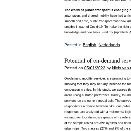
The world of public transport is changing r
automation, and shared mobility have had an i
smooth and safe, public transport must now also 
tangible impact of Covid‑19. To make the right
knowledge and new tools. Find my (updated)
R
Posted in
English
,
Nederlands
Potential of on-demand serv
Posted on
05/01/2022
by
Niels van 
On-demand mobility services are promising to re
showing that they may actually increase the tot
congestion in cities. In this study, we assess 
areas,using a stated preference survey, to und
services on the current modal split. The survey
respondents a choice between bike, car, public
responses are analysed with a multinomial logit
we uncover four distinctive groups of travelle
of the sample (55%) are avid cyclists and do n
urban trips. Two classes (27% and 9% of the s