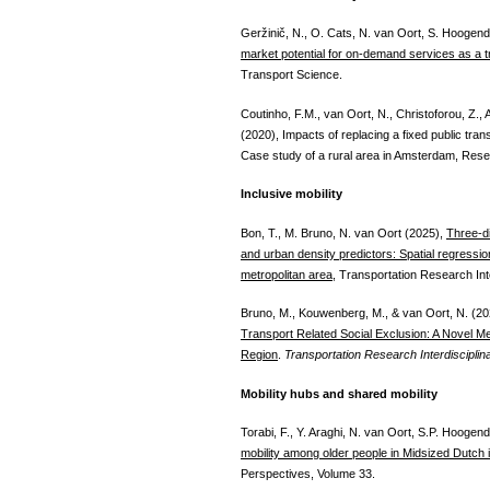
Geržinič, N., O. Cats, N. van Oort, S. Hooge
market potential for on-demand services as a 
Transport Science.
Coutinho, F.M., van Oort, N., Christoforou, Z.
(2020), Impacts of replacing a fixed public tra
Case study of a rural area in Amsterdam, Rese
Inclusive mobility
Bon, T., M. Bruno, N. van Oort (2025),
Three-d
and urban density predictors: Spatial regress
metropolitan area,
Transportation Research Inte
Bruno, M., Kouwenberg, M., & van Oort, N. (2
Transport Related Social Exclusion: A Novel M
Region
.
Transportation Research Interdisciplin
Mobility hubs and shared mobility
Torabi, F., Y. Araghi, N. van Oort, S.P. Hoogen
mobility among older people in Midsized Dutch i
Perspectives, Volume 33.