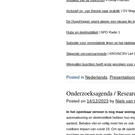
Mobiliteit van de toekomst
| ProRail Podcast
Inclusief ov: van theorie naar praktijk
| OV Mag
De HugoHopper opent alweer een nieuwe lijn i
Hubs en deelmobiliteit
| NPO Radio 1
Subsidie voor onrendabele lijnen op het plattel
Stijgende vervoersarmoede
| KRO/NCRV Lief 
Wegvallen busritten heeft grote gevolgen voor 
Posted in
Nederlands
,
Presentation
Onderzoeksagenda / Resear
Posted on
14/12/2023
by
Niels van 
In het openbaar vervoer is nog maar weinig
automatisering en deelmobiliteit hebben hun im
aanbod. Behalve vlot en veilig moet het ov ook gr
voelbare impact van covid-19. Om op dit speelv
inzichten en nieuwe tools nodig. Zie hiervoor m