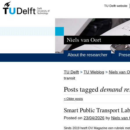
TU Delft website
Niels van Oort
About the researcher
Prese
TU Delft
>
TU Weblog
>
Niels van O
transit
demand res
Posts tagged
<
Older posts
Smart Public Transport La
Posted on
23/04/2026
by
Niels van 
Sinds 2019 heeft OV Magazine een rubriek met 