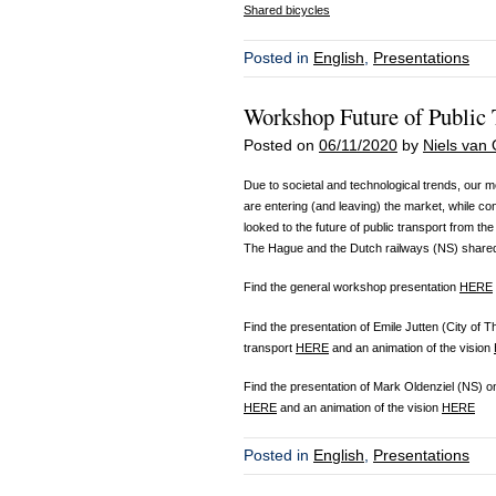
Shared bicycles
Posted in
English
,
Presentations
Workshop Future of Publi
Posted on
06/11/2020
by
Niels van 
Due to societal and technological trends, our
are entering (and leaving) the market, while c
looked to the future of public transport from the
The Hague and the Dutch railways (NS) shared th
Find the general workshop presentation
HERE
Find the presentation of Emile Jutten (City of T
transport
HERE
and an animation of the vision
Find the presentation of Mark Oldenziel (NS) on
HERE
and an animation of the vision
HERE
Posted in
English
,
Presentations