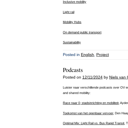
Inclusive mobility
Light rail
Mobility Hubs
On demand public transport
Sustainability
Posted in
English
,
Project
Podcasts
Posted on
12/11/2024
by
Niels van 
Luister naar verschillende podcasts over OV en d
and shared mobility:
Race naar 0; stadsinrichting en mobiliteit
, Ayde
Toekomst van het openbaar vervoer,
Den Haa
Optimal Mix: Light Rail vs. Bus Rapid Transit
, 