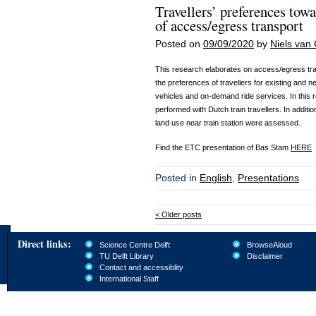
Travellers’ preferences tow
of access/egress transport
Posted on
09/09/2020
by
Niels van 
This research elaborates on access/egress trans
the preferences of travellers for existing an
vehicles and on-demand ride services. In this
performed with Dutch train travellers. In addit
land use near train station were assessed.
Find the ETC presentation of Bas Stam
HERE
Posted in
English
,
Presentations
<
Older posts
Direct links:
Science Centre Delft
BrowseAloud
TU Delft Library
Disclaimer
Contact and accessiblity
International Staff