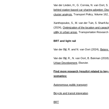
Van der Linden, H., G. Correia, N. van Oort, S
behind station-based car sharing adoption: Disco
cluster analysis
, Transport Policy, Volume 162,
Xanthopoulos, S., M. van der Tuin, S. Sharif A
(2024),
Optimization of the location and capaci
utility in urban areas
, Transportation Research 
BRT and light rail
Van der Bijl, R. and N. van Oort (2024),
Betere
Van der Bijl, R., N. van Oort, B. Bukman (2018
Urban Development
, Elsevier.
Find more research (results) related to key 
scenarios:
Autonomous public transport
Bicycle and transit integration
BRT