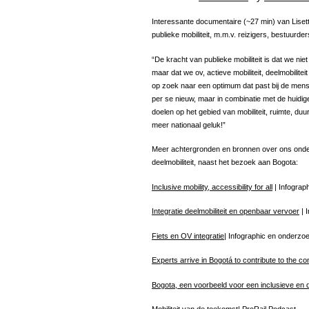
Interessante documentaire (~27 min) van Lisett
publieke mobiliteit, m.m.v. reizigers, bestuurd
“De kracht van publieke mobiliteit is dat we n
maar dat we ov, actieve mobiliteit, deelmobilite
op zoek naar een optimum dat past bij de mens
per se nieuw, maar in combinatie met de huidi
doelen op het gebied van mobiliteit, ruimte, duu
meer nationaal geluk!”
Meer achtergronden en bronnen over ons onderz
deelmobiliteit, naast het bezoek aan Bogota:
Inclusive mobility, accessibility for all
| Infograp
Integratie deelmobiliteit en openbaar vervoer
| 
Fiets en OV integratie
| Infographic en onderzoe
Experts arrive in Bogotá to contribute to the cons
Bogota, een voorbeeld voor een inclusieve en