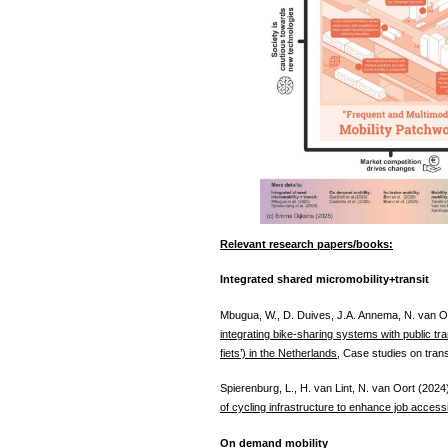
Relevant research papers/books:
Integrated shared micromobility+transit
Mbugua, W., D. Duives, J.A. Annema, N. van O
integrating bike-sharing systems with public tra
fiets’) in the Netherlands
, Case studies on trans
Spierenburg, L., H. van Lint, N. van Oort (2024
of cycling infrastructure to enhance job accessib
On demand mobility