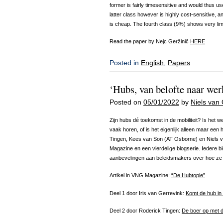
former is fairly timesensitive and would thus us
latter class however is highly cost-sensitive, a
is cheap. The fourth class (9%) shows very lim
Read the paper by Nejc Geržinič
HERE
Posted in
English
,
Papers
‘Hubs, van belofte naar wer
Posted on
05/01/2022
by
Niels van 
Zijn hubs dé toekomst in de mobiliteit? Is het w
vaak horen, of is het eigenlijk alleen maar ee
Tingen, Kees van Son (AT Osborne) en Niels va
Magazine en een vierdelige blogserie. Iedere b
aanbevelingen aan beleidsmakers over hoe ze
Artikel in VNG Magazine:
“De Hubtopie”
Deel 1 door Iris van Gerrevink:
Komt de hub in
Deel 2 door Roderick Tingen:
De boer op met 