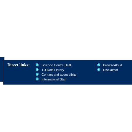
Direct links:
Science Centre Delft
BrowseAloud
TU Delft Library
Disclaimer
Contact and accessiblity
International Staff