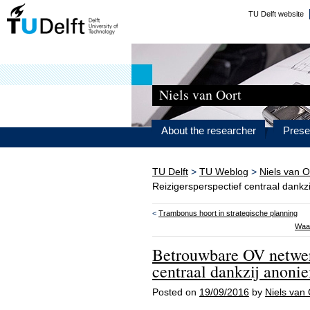
TU Delft website
Niels van Oort
About the researcher
Prese
TU Delft
>
TU Weblog
>
Niels van O
Reizigersperspectief centraal dankz
<
Trambonus hoort in strategische planning
Waar
Betrouwbare OV netwer
centraal dankzij anoni
Posted on
19/09/2016
by
Niels van 